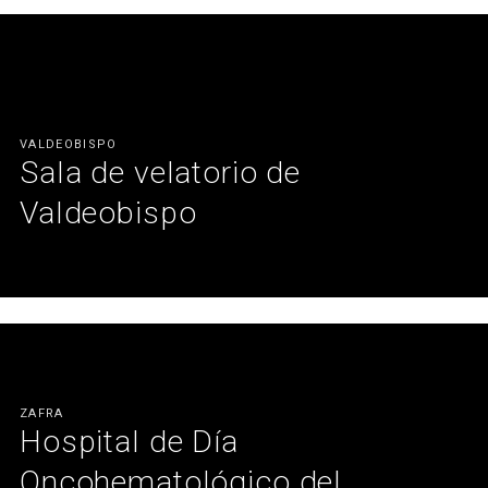
personas mayores.
Ver más
VALDEOBISPO
Sala de velatorio de
Valdeobispo
En Valdeobispo, Mofexsa ha desarrollado una sala de velatorio
que equilibra sobriedad, elegancia y funcionalidad. Un entorno
calmado, de tonos neutros y acabados cuidados, pensado para
acompañar momentos delicados con respeto, confort y
serenidad. Un proyecto donde el diseño y la sensibilidad se dan la
mano.
ZAFRA
Hospital de Día
Ver más
Oncohematológico del