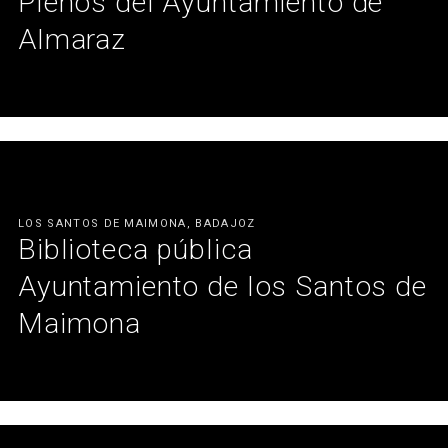
Plenos del Ayuntamiento de
Almaraz
A más espacio, más equipamiento, más servicios para el pueblo.
Todo suma.
Ver más
LOS SANTOS DE MAIMONA, BADAJOZ
Biblioteca pública
Ayuntamiento de los Santos de
Maimona
Una recuperación arquitectónica que recobra vida.
Ver más