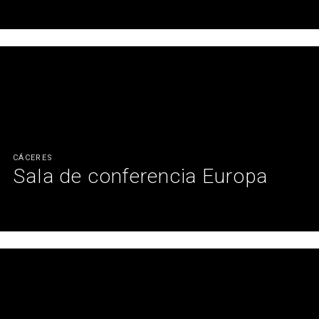
Un proyecto complejo con un excepcional resultado en sonido e
imagen.
Ver más
CÁCERES
Sala de conferencia Europa
Moderna sala de conferencia con las mejores soluciones
acústicas integradas.
Ver más