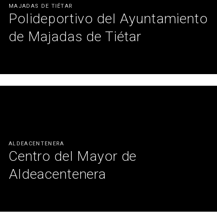
MAJADAS DE TIÉTAR
Polideportivo del Ayuntamiento
de Majadas de Tiétar
En colaboración con el Ayuntamiento de Majadas de Tiétar,
hemos llevado a cabo la instalación de nuevos asientos para
gradas en su polideportivo municipal. Un proyecto completo que
incluye el replanteo, la propuesta de distribución y acabados, y la
instalación final.
Ver más
ALDEACENTENERA
Centro del Mayor de
Aldeacentenera
Equipamiento del nuevo centro del mayor, un espacio diseñado
para promover el bienestar y la participación activa de las