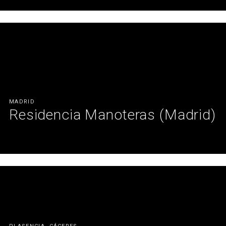
41 oficinas bajo un mismo objetivo.
Ver más
MADRID
Residencia Manoteras (Madrid)
Espacios funcionales y confortables con mobiliario profesional.
Ver más