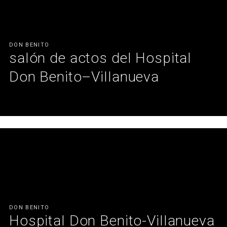
Ver más
DON BENITO
salón de actos del Hospital
Don Benito–Villanueva
Una intervención que contribuye a dotar al hospital de un espacio
versátil y preparado para su uso diario.
Ver más
DON BENITO
Hospital Don Benito-Villanueva