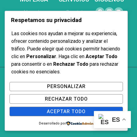
Nosotros
Servicios
Respetamos su privacidad
Productos
Equipamiento
Proyectos
Interiorismo
Las cookies nos ayudan a mejorar su experiencia,
ofrecer contenido personalizado y analizar el
Contacto
Proyectos a
tráfico. Puede elegir qué cookies permitir haciendo
medida
clic en
Personalizar
. Haga clic en
Aceptar Todo
para consentir o en
Rechazar Todo
para rechazar
cookies no esenciales.
© 2026 Mofexsa
PERSONALIZAR
RECHAZAR TODO
Aviso Legal y Política de Privacidad
ACEPTAR TODO
ES
Política de Cookies
Desarrollado por