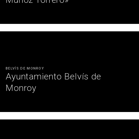
Hemos renovado el comedor de la Residencia Universitaria
"Diego Muñoz Torrero", con mobiliario de ACTIU pensado para
colectividades
Ver más
BELVÍS DE MONROY
Ayuntamiento Belvís de
Monroy
Equipamiento integral del Ayuntamiento de Belvís de Monroy, con
espacios funcionales y modernos diseñados por Mofexsa para
mejorar el trabajo diario y la atención al ciudadano.
Ver más