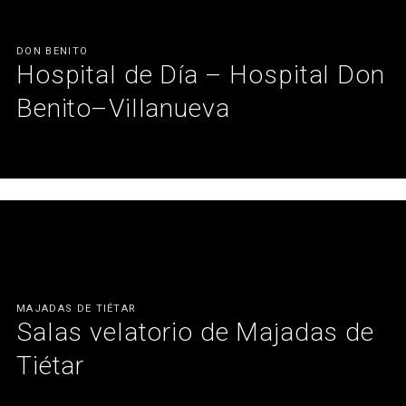
DON BENITO
Hospital de Día – Hospital Don
Benito–Villanueva
Instalación de soluciones sanitarias para conseguir privacidad,
higiene y diseño en cada espacio.
Ver más
MAJADAS DE TIÉTAR
Salas velatorio de Majadas de
Tiétar