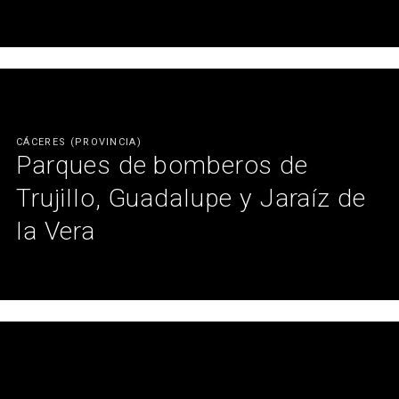
Una mirada al futuro biosanitario.
Ver más
CÁCERES (PROVINCIA)
Parques de bomberos de
Trujillo, Guadalupe y Jaraíz de
la Vera
Perdurabilidad, robustez y calidez para un servicio 24/365.
Ver más