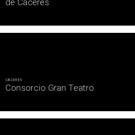
de Cáceres
Avances tecnológicos ante la pandemia.
Ver más
CÁCERES
Consorcio Gran Teatro
El cuidado de los detalles, reviven los grandes espacios.
Ver más