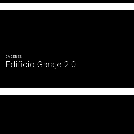
Un edificio innovador al servicio de los futuros líderes del sector.
Ver más
CÁCERES
Edificio Garaje 2.0
Un edificio innovador al servicio de los futuros líderes del sector.
Ver más