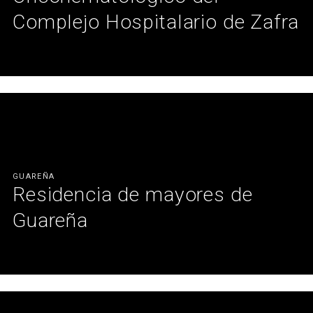
Complejo Hospitalario de Zafra
Equipamiento del nuevo Hospital de Día Oncohematológico de
Zafra, creando un espacio funcional, confortable y adaptado
para pacientes, familiares y profesionales de la salud.
Ver más
GUAREÑA
Residencia de mayores de
Guareña
Renovación de baños con nuestro sistema sin obras, creando
espacios más seguros, cómodos e higiénicos, sin ruidos molestos
ni alteraciones en el día a día de los residentes.