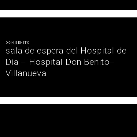
Las salas velatorio de Majadas de Tiétar reflejan nuestro
compromiso con el diseño de espacios que transmiten serenidad
y respeto. Un proyecto donde cada detalle está pensado para
ofrecer confort y acompañamiento en los momentos más
sensibles.
DON BENITO
Ver más
sala de espera del Hospital de
Día – Hospital Don Benito–
Villanueva
Una intervención orientada a humanizar los espacios
hospitalarios y mejorar la experiencia de quienes los utilizan.
Ver más