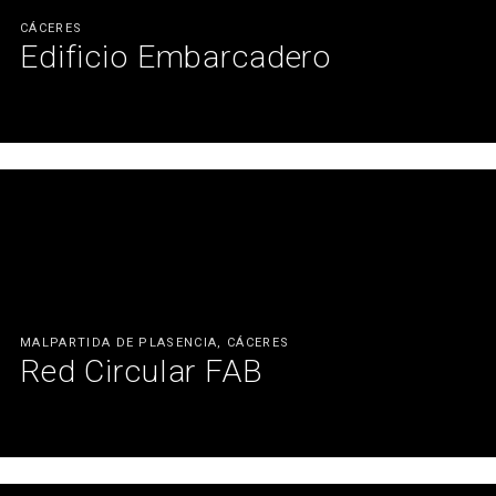
CÁCERES
Edificio Embarcadero
Un edificio inmejorable para emprender nuevas aventuras
empresariales.
Ver más
MALPARTIDA DE PLASENCIA, CÁCERES
Red Circular FAB
Desde Mofexsa hemos colaborado para la creación de este
espacio al servicio del emprendimiento, la innovación y la
industria 4.0.