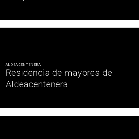
Diseño funcional para comodidad de trabajadores y usuarios.
Ver más
ALDEACENTENERA
Residencia de mayores de
Aldeacentenera
Combinación de tonos naturales y diseño funcional, para que los
usuarios se sientan como en casa.
Ver más