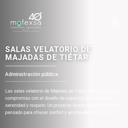
Saltar
al
contenido
SALAS VELATORIO DE
MAJADAS DE TIÉTAR
Administración pública
Las salas velatorio de Majadas de Tiétar reflejan nuestro
compromiso con el diseño de espacios que transmiten
serenidad y respeto. Un proyecto donde cada detalle está
pensado para ofrecer confort y acompañamiento en los …