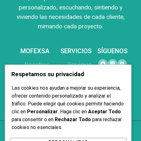
personalizado, escuchando, sintiendo y
viviendo las necesidades de cada cliente,
mimando cada proyecto.
MOFEXSA
SERVICIOS
SÍGUENOS
Nosotros
Servicios
Respetamos su privacidad
Productos
Equipamiento
Proyectos
Interiorismo
Las cookies nos ayudan a mejorar su experiencia,
Contacto
Proyectos a
ofrecer contenido personalizado y analizar el
tráfico. Puede elegir qué cookies permitir haciendo
medida
clic en
Personalizar
. Haga clic en
Aceptar Todo
para consentir o en
Rechazar Todo
para rechazar
cookies no esenciales.
© 2026 Mofexsa