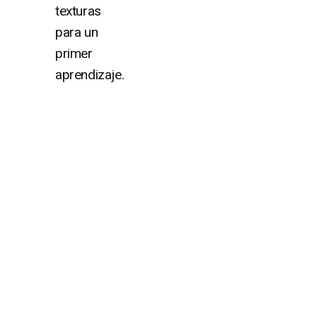
texturas
para un
primer
aprendizaje.
¿Algún proyecto entre
manos?
No esperes más