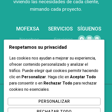
viviendo las necesidades de cada cliente,
mimando cada proyecto.
MOFEXSA
SERVICIOS
SÍGUENOS
Nosotros
Servicios
Respetamos su privacidad
Productos
Equipamiento
Proyectos
Interiorismo
Las cookies nos ayudan a mejorar su experiencia,
Contacto
Proyectos a
ofrecer contenido personalizado y analizar el
tráfico. Puede elegir qué cookies permitir haciendo
medida
clic en
Personalizar
. Haga clic en
Aceptar Todo
para consentir o en
Rechazar Todo
para rechazar
cookies no esenciales.
© 2026 Mofexsa
PERSONALIZAR
RECHAZAR TODO