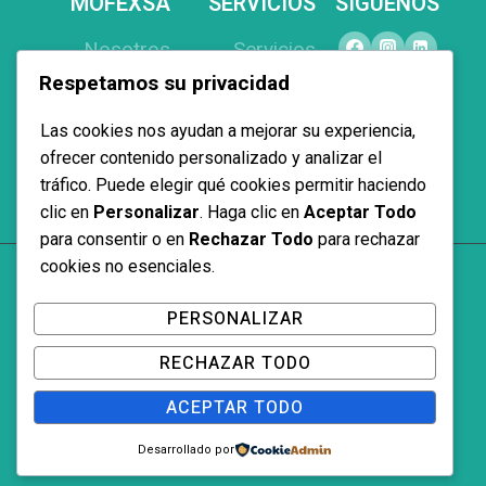
MOFEXSA
SERVICIOS
SÍGUENOS
Nosotros
Servicios
Respetamos su privacidad
Productos
Equipamiento
Proyectos
Interiorismo
Las cookies nos ayudan a mejorar su experiencia,
Contacto
Proyectos a
ofrecer contenido personalizado y analizar el
tráfico. Puede elegir qué cookies permitir haciendo
medida
clic en
Personalizar
. Haga clic en
Aceptar Todo
para consentir o en
Rechazar Todo
para rechazar
cookies no esenciales.
© 2026 Mofexsa
PERSONALIZAR
RECHAZAR TODO
Aviso Legal y Política de Privacidad
ACEPTAR TODO
Política de Cookies
Desarrollado por