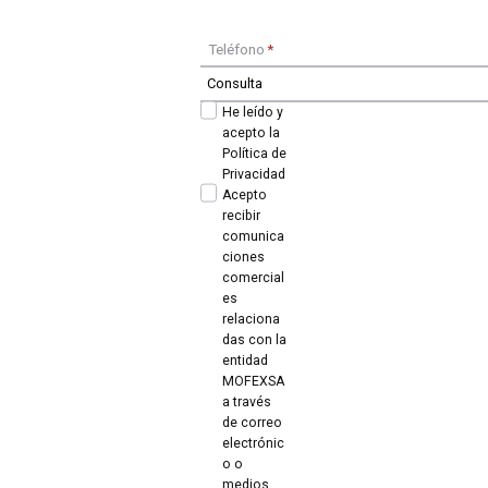
Teléfono
*
He leído y
acepto la
Política de
Privacidad
Acepto
recibir
comunica
ciones
comercial
es
relaciona
das con la
entidad
MOFEXSA
a través
de correo
electrónic
o o
medios