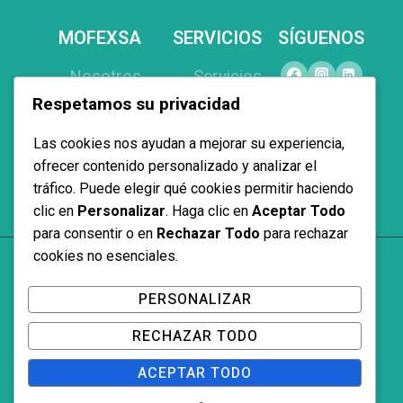
MOFEXSA
SERVICIOS
SÍGUENOS
Nosotros
Servicios
Respetamos su privacidad
Productos
Equipamiento
Proyectos
Interiorismo
Las cookies nos ayudan a mejorar su experiencia,
Contacto
Proyectos a
ofrecer contenido personalizado y analizar el
tráfico. Puede elegir qué cookies permitir haciendo
medida
clic en
Personalizar
. Haga clic en
Aceptar Todo
para consentir o en
Rechazar Todo
para rechazar
cookies no esenciales.
© 2026 Mofexsa
PERSONALIZAR
RECHAZAR TODO
Aviso Legal y Política de Privacidad
ACEPTAR TODO
Política de Cookies