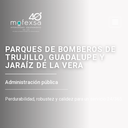
Saltar
al
contenido
PARQUES DE BOMBEROS DE
TRUJILLO, GUADALUPE Y
JARAÍZ DE LA VERA
Administración pública
Perdurabilidad, robustez y calidez para un servicio 24/365.