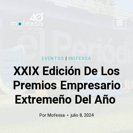
Saltar
al
contenido
EVENTOS
|
MOFEXSA
XXIX Edición De Los
Premios Empresario
Extremeño Del Año
Por
Mofexsa
julio 8, 2024