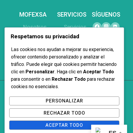
MOFEXSA
SERVICIOS
SÍGUENOS
Nosotros
Servicios
Respetamos su privacidad
Productos
Equipamiento
Proyectos
Interiorismo
Las cookies nos ayudan a mejorar su experiencia,
Contacto
Proyectos a
ofrecer contenido personalizado y analizar el
tráfico. Puede elegir qué cookies permitir haciendo
medida
clic en
Personalizar
. Haga clic en
Aceptar Todo
para consentir o en
Rechazar Todo
para rechazar
cookies no esenciales.
© 2026 Mofexsa
PERSONALIZAR
RECHAZAR TODO
Aviso Legal y Política de Privacidad
ACEPTAR TODO