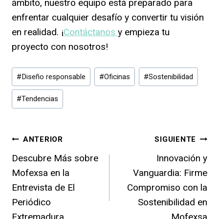
ámbito, nuestro equipo está preparado para
enfrentar cualquier desafío y convertir tu visión
en realidad. ¡
Contáctanos
y empieza tu
proyecto con nosotros!
Etiquetas
#
Diseño responsable
#
Oficinas
#
Sostenibilidad
de
la
#
Tendencias
entrada:
Navegación
ANTERIOR
SIGUIENTE
Descubre Más sobre
Innovación y
de
Mofexsa en la
Vanguardia: Firme
entradas
Entrevista de El
Compromiso con la
Periódico
Sostenibilidad en
Extremadura
Mofexsa