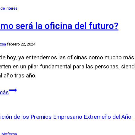
Diseño
 de interés
y
Funcionalidad
mo será la oficina del futuro?
al
Servicio
xsa
febrero 22, 2024
del
Cliente
 de hoy, ya entendemos las oficinas como mucho más 
erten en un pilar fundamental para las personas, siend
l año tras año.
¿Cómo
más
será
la
oficina
del
|
Mofexsa