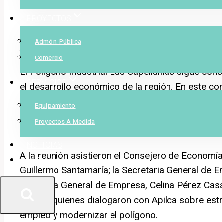
PROYECTOS
Mofexsa acoge una reunión clave de la directiva 
Admón. Pública
Ayuntamiento de Cáceres para potenciar la invers
Comercio
El Polígono Industrial Las Capellanías sigue co
SERVICIOS
el desarrollo económico de la región. En este co
sido el escenario de este importante encuentro 
Equipamiento
Polígono Industrial Las Capellanías (Apilca), rep
Proyectos A Medida
Ayuntamiento de Cáceres.
NOTICIAS
A la reunión asistieron el Consejero de Economía
CONTACTO
Guillermo Santamaría; la Secretaria General de 
Directora General de Empresa, Celina Pérez Casa
Pizarro quienes dialogaron con Apilca sobre estr
empleo y modernizar el polígono.