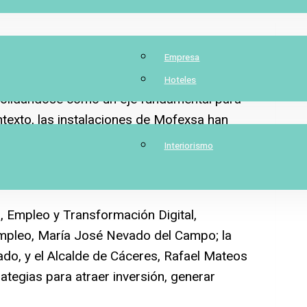
de Apilca con la Junta de Extremadura y el
Empresa
ión y el empleo en Las Capellanías.
Hoteles
nsolidándose como un eje fundamental para
ntexto, las instalaciones de Mofexsa han
entre la Asociación de Empresarios del
Interiorismo
resentantes de la Junta de Extremadura y el
, Empleo y Transformación Digital,
Empleo, María José Nevado del Campo; la
do, y el Alcalde de Cáceres, Rafael Mateos
ategias para atraer inversión, generar