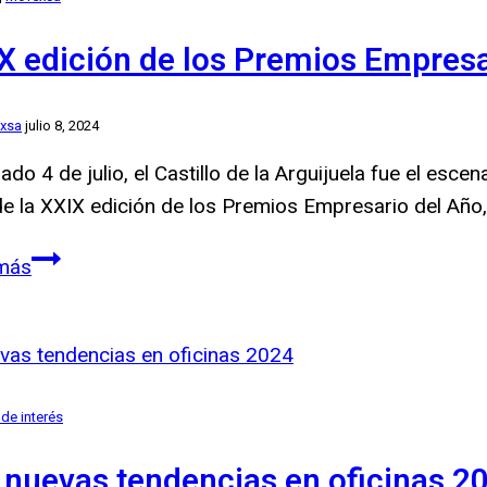
futuro?
X edición de los Premios Empres
xsa
julio 8, 2024
ado 4 de julio, el Castillo de la Arguijuela fue el es
de la XXIX edición de los Premios Empresario del Año
XXIX
más
edición
de
los
Premios
 de interés
Empresario
Extremeño
 nuevas tendencias en oficinas 2
del