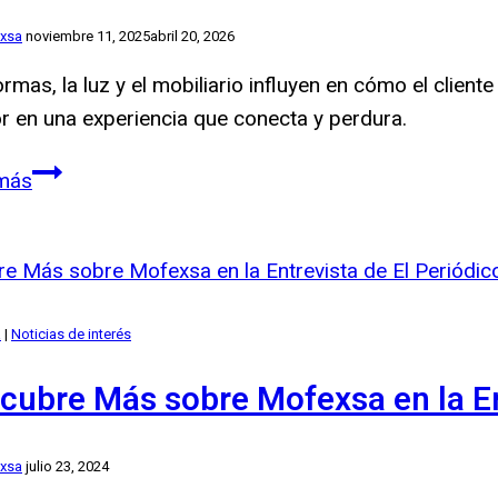
xsa
noviembre 11, 2025
abril 20, 2026
ormas, la luz y el mobiliario influyen en cómo el clie
or en una experiencia que conecta y perdura.
El
más
diseño
interior
como
experiencia:
a
|
Noticias de interés
cómo
las
cubre Más sobre Mofexsa en la En
formas
transforman
xsa
julio 23, 2024
los