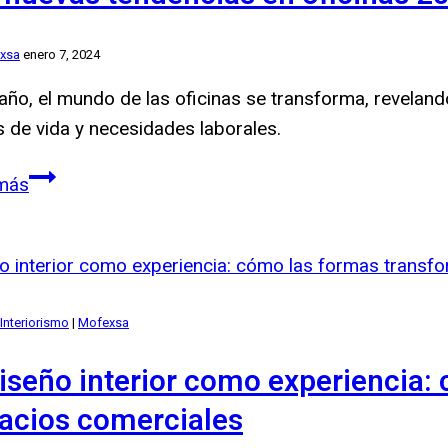
Año
xsa
enero 7, 2024
año, el mundo de las oficinas se transforma, revelan
s de vida y necesidades laborales.
Las
más
nuevas
tendencias
en
oficinas
Interiorismo
2024
|
Mofexsa
diseño interior como experiencia:
acios comerciales