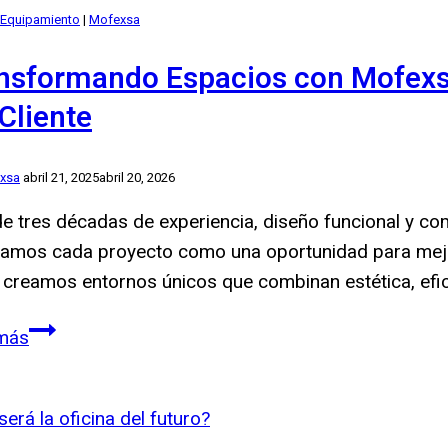
Equipamiento
|
Mofexsa
nsformando Espacios con Mofexsa:
 Cliente
xsa
abril 21, 2025
abril 20, 2026
e tres décadas de experiencia, diseño funcional y co
amos cada proyecto como una oportunidad para mejor
creamos entornos únicos que combinan estética, efici
Transformando
más
Espacios
con
Mofexsa: