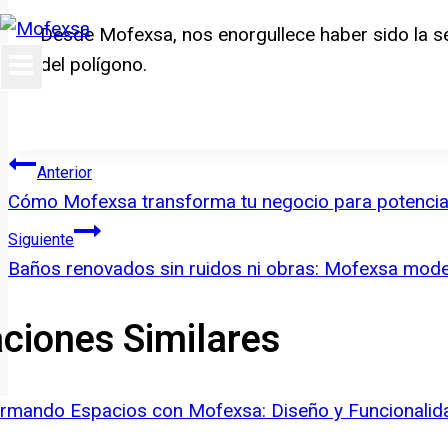
Desde Mofexsa, nos enorgullece haber sido la se
del polígono.
Navegación
Anterior
Cómo Mofexsa transforma tu negocio para potencia
de
Siguiente
entradas
Baños renovados sin ruidos ni obras: Mofexsa moder
aciones Similares